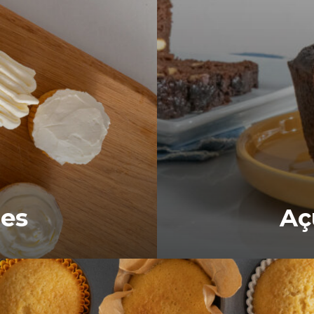
es
Aç