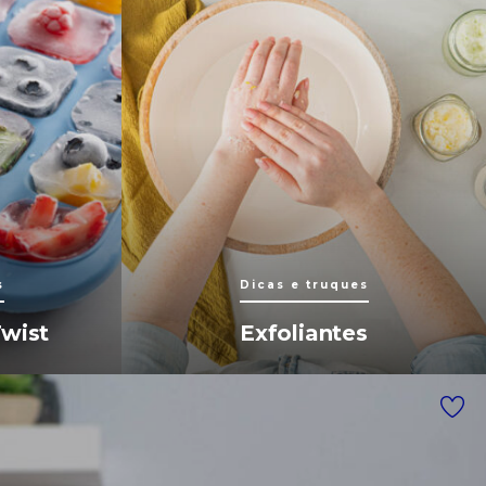
s
Dicas e truques
wist
Exfoliantes