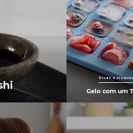
Dicas e truque
shi
Gelo com um T