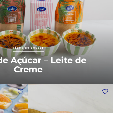
Tipos de açúcar
de Açúcar – Leite de
Creme