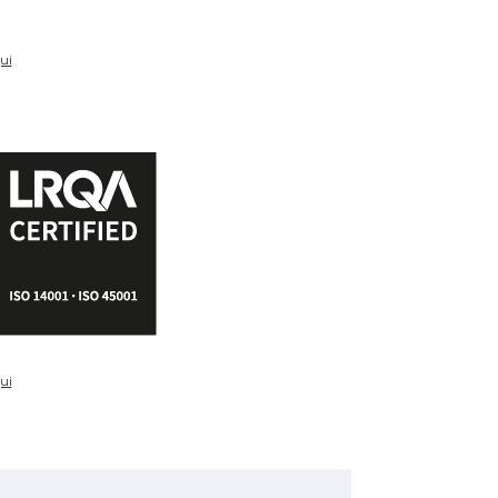
ui
ui