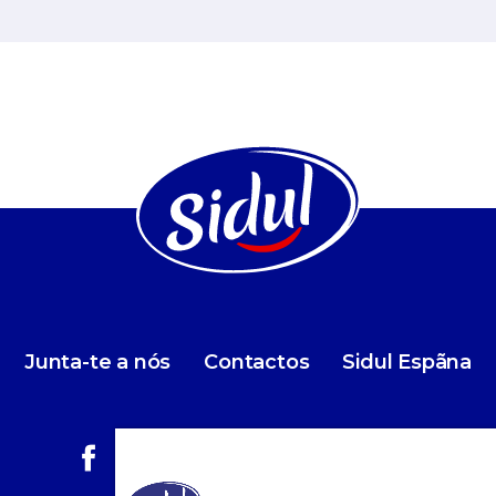
Junta-te a nós
Contactos
Sidul Espãna