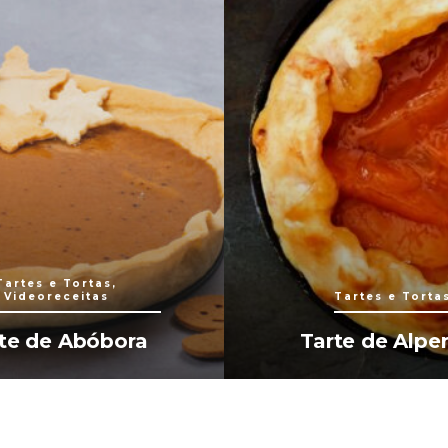
Tartes e Tortas,
Videoreceitas
Tartes e Torta
te de Abóbora
Tarte de Alpe