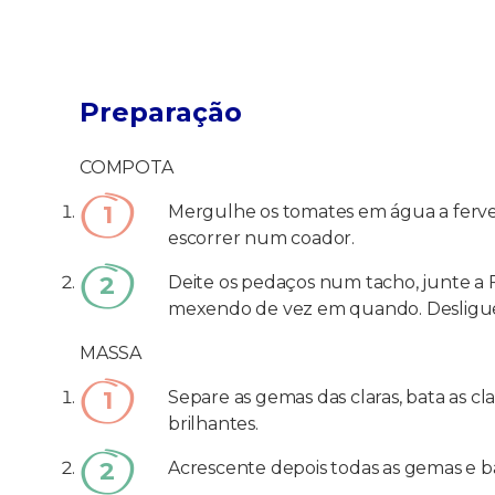
Preparação
COMPOTA
Mergulhe os tomates em água a ferver 
escorrer num coador.
Deite os pedaços num tacho, junte a F
mexendo de vez em quando. Desligue 
MASSA
Separe as gemas das claras, bata as c
brilhantes.
Acrescente depois todas as gemas e ba