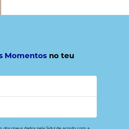
s Momentos
no teu
to dos meus dados pela Sidul de acordo com a