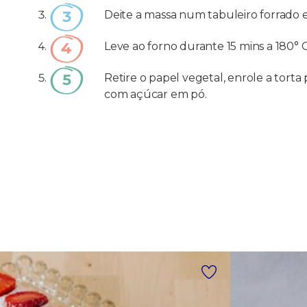
Deite a massa num tabuleiro forrado 
Leve ao forno durante 15 mins a 180° C
Retire o papel vegetal, enrole a tort
com açúcar em pó.