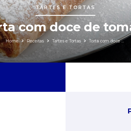
TARTES E TORTAS
rta com doce de tom
Home
Receitas
Tartes e Tortas
Torta com doce de tomate