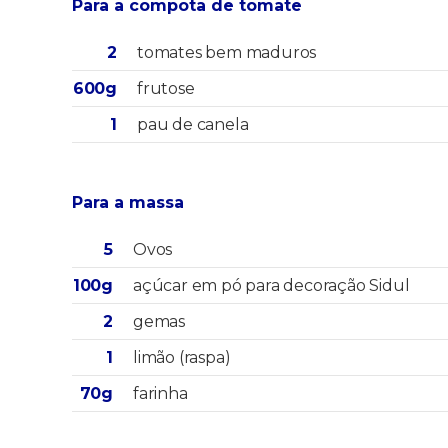
Para a compota de tomate
2
tomates bem maduros
600g
frutose
1
pau de canela
Para a massa
5
Ovos
100g
açúcar em pó para decoração Sidul
2
gemas
1
limão (raspa)
70g
farinha