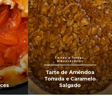
Tartes e Tortas,
Videoreceitas
Tarte de Amêndoa
s
Torrada e Caramelo
rces
Salgado