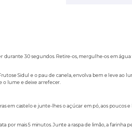
durante 30 segundos. Retire-os, mergulhe-os em água fria
rutose Sidul e o pau de canela, envolva bem e leve ao lum
o lume e deixe arrefecer.
laras em castelo e junte-lhes o açúcar em pó, aos poucos
ta por mais 5 minutos. Junte a raspa de limão, a farinha 