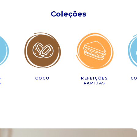
Coleções
S
COCO
REFEIÇÕES
CO
S
RÁPIDAS