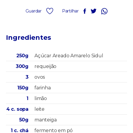
Guardar
Partilhar
Ingredientes
250g
Açúcar Areado Amarelo Sidul
300g
requeijão
3
ovos
150g
farinha
1
limão
4 c. sopa
leite
50g
manteiga
1 c. chá
fermento em pó