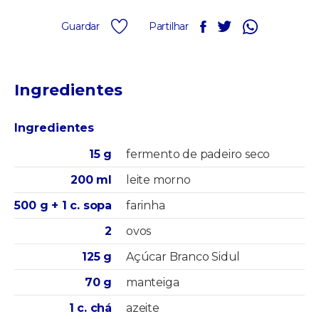
Guardar
Partilhar
Ingredientes
Ingredientes
15 g
fermento de padeiro seco
200 ml
leite morno
500 g + 1 c. sopa
farinha
2
ovos
125 g
Açúcar Branco Sidul
70 g
manteiga
1 c. chá
azeite