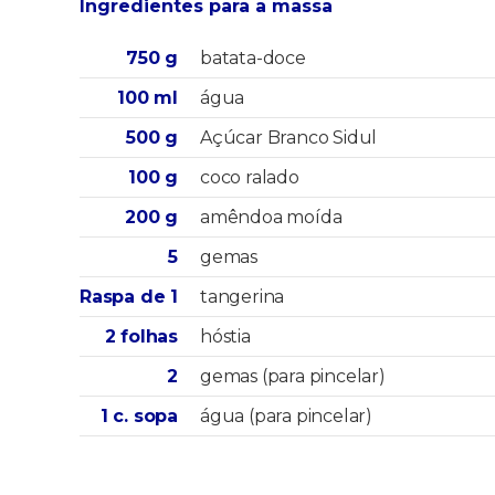
Ingredientes para a massa
750 g
batata-doce
100 ml
água
500 g
Açúcar Branco Sidul
100 g
coco ralado
200 g
amêndoa moída
5
gemas
Raspa de 1
tangerina
2 folhas
hóstia
2
gemas (para pincelar)
1 c. sopa
água (para pincelar)