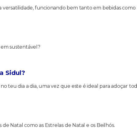
 versatilidade, funcionando bem tanto em bebidas como 
gem sustentável?
a Sidul
?
o teu dia a dia, uma vez que este é ideal para adoçar toda
 de Natal como as Estrelas de Natal e os Beilhós.