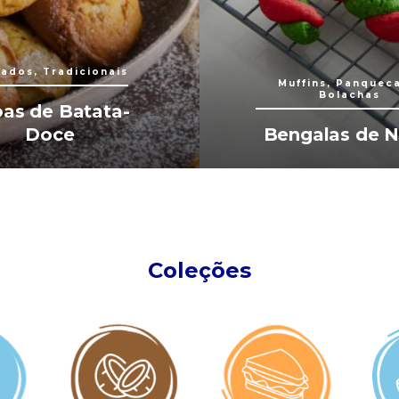
ados, Tradicionais
Muffins, Panquec
Bolachas
oas de Batata-
Doce
Bengalas de N
Coleções