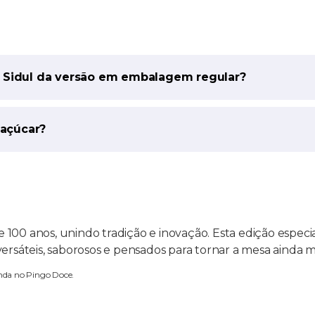
a Sidul da versão em embalagem regular?
 açúcar?
 100 anos, unindo tradição e inovação. Esta edição espec
áteis, saborosos e pensados para tornar a mesa ainda m
enda no Pingo Doce.