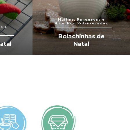
Muffins, Panquecas e
Bolachas, Videoreceitas
as e
Bolachinhas de
atal
Natal