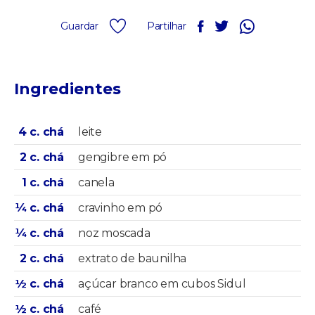
Guardar
Partilhar
Ingredientes
4 c. chá
leite
2 c. chá
gengibre em pó
1 c. chá
canela
¼ c. chá
cravinho em pó
¼ c. chá
noz moscada
2 c. chá
extrato de baunilha
½ c. chá
açúcar branco em cubos Sidul
½ c. chá
café