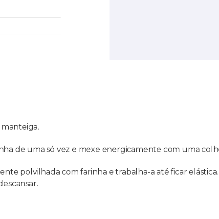
 a manteiga.
arinha de uma só vez e mexe energicamente com uma col
mente polvilhada com farinha e trabalha-a até ficar elást
descansar.