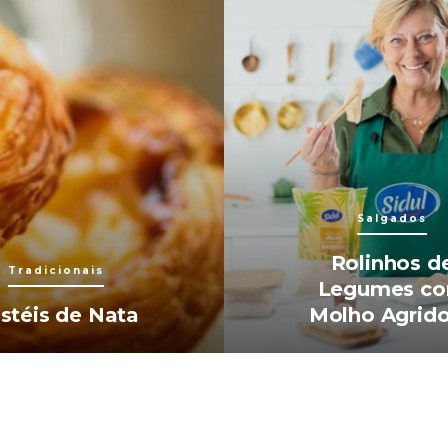
Salgados
Rolinhos d
Tradicionais
Legumes c
stéis de Nata
Molho Agrid