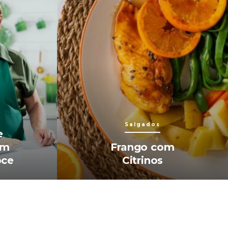
Salgados
e
om
Frango com
oce
Citrinos