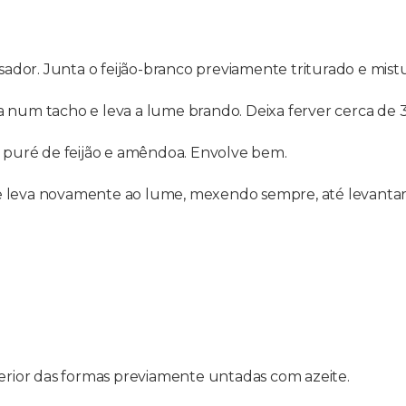
dor. Junta o feijão-branco previamente triturado e mist
a num tacho e leva a lume brando. Deixa ferver cerca de 
 o puré de feijão e amêndoa. Envolve bem.
 leva novamente ao lume, mexendo sempre, até levantar 
terior das formas previamente untadas com azeite.