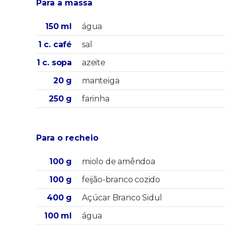
Para a massa
150 ml
água
1 c. café
sal
1 c. sopa
azeite
20 g
manteiga
250 g
farinha
Para o recheio
100 g
miolo de amêndoa
100 g
feijão-branco cozido
400 g
Açúcar Branco Sidul
100 ml
água