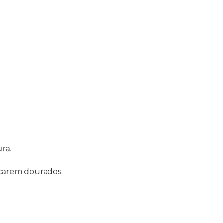
ra.
icarem dourados.