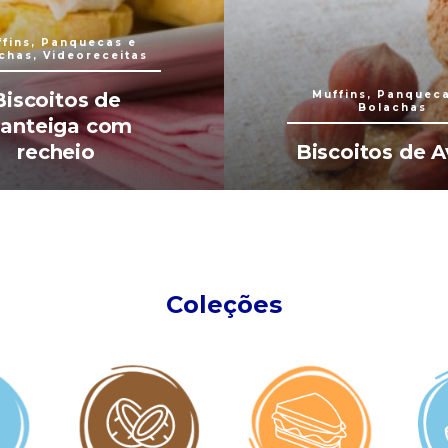
fins, Panquecas e
chas, Videoreceitas
Biscoitos de
Muffins, Panquec
Bolachas
anteiga com
recheio
Biscoitos de A
Coleções