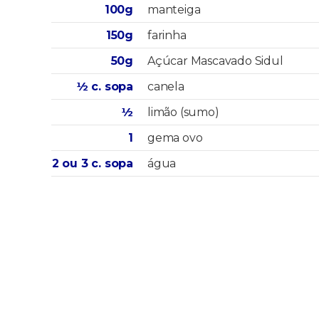
100g
manteiga
150g
farinha
50g
Açúcar Mascavado Sidul
½ c. sopa
canela
½
limão (sumo)
1
gema ovo
2 ou 3 c. sopa
água