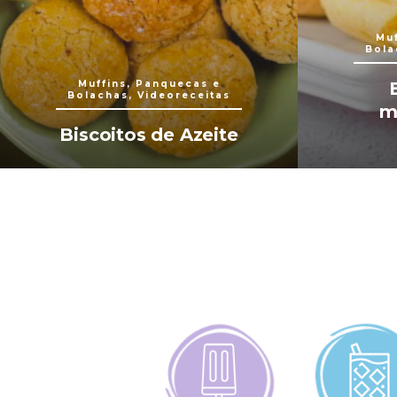
Muf
Bola
Muffins, Panquecas e
Bolachas, Videoreceitas
m
Biscoitos de Azeite