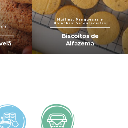
Muffins, Panquecas e
Bolachas, Videoreceitas
as e
Biscoitos de
velã
Alfazema