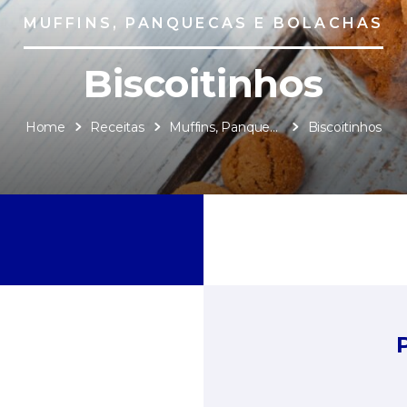
MUFFINS, PANQUECAS E BOLACHAS
Biscoitinhos
Home
Receitas
Muffins, Panquecas e Bolachas
Biscoitinhos