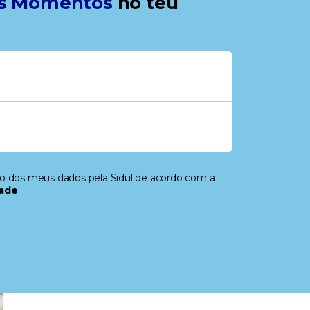
s Momentos
no teu
to dos meus dados pela Sidul de acordo com a
dade