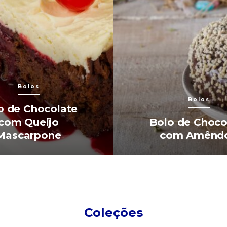
Bolos
Bolos
o de Chocolate
com Queijo
Bolo de Choco
Mascarpone
com Amênd
Coleções