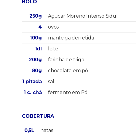
BOLO
250g
Açúcar Moreno Intenso Sidul
4
ovos
100g
manteiga derretida
1dl
leite
200g
farinha de trigo
80g
chocolate em pó
1 pitada
sal
1 c. chá
fermento em Pó
COBERTURA
0,5L
natas