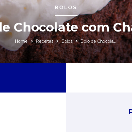
BOLOS
de Chocolate com Cha
Home
Receitas
Bolos
Bolo de Chocolate com Chantilly