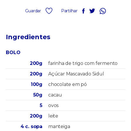
Guardar
Partilhar
Ingredientes
BOLO
200g
farinha de trigo com fermento
200g
Açúcar Mascavado Sidul
100g
chocolate em pó
50g
cacau
5
ovos
200g
leite
4 c. sopa
manteiga