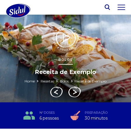
BOLOS
Receita de Exemplo
Home
Receitas
Bolos
Receita de Exemplo
Nº DOSES
PREPARAÇÃO
6 pessoas
30 minutos