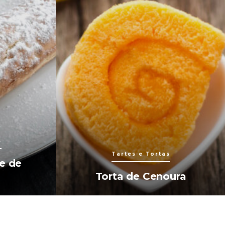
s
Tartes e Tortas
e de
Torta de Cenoura