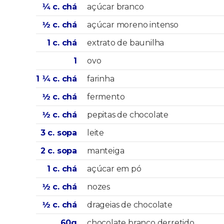
¼ c. chá
açúcar branco
½ c. chá
açúcar moreno intenso
1 c. chá
extrato de baunilha
1
ovo
1 ¼ c. chá
farinha
½ c. chá
fermento
½ c. chá
pepitas de chocolate
3 c. sopa
leite
2 c. sopa
manteiga
1 c. chá
açúcar em pó
½ c. chá
nozes
½ c. chá
drageias de chocolate
60g
chocolate branco derretido