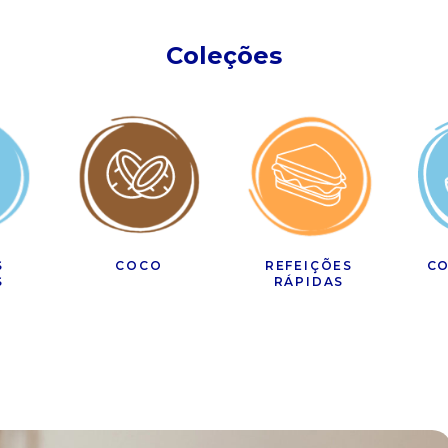
Coleções
S
COCO
REFEIÇÕES
CO
S
RÁPIDAS