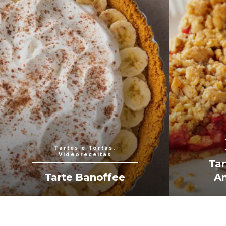
Tartes e Tortas,
Videoreceitas
Tar
Tarte Banoffee
Am