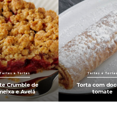
Tartes e Tortas
Tartes e Torta
te Crumble de
Torta com doc
eixa e Avelã
tomate