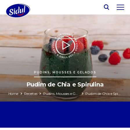
PUDINS, MOUSSES E GELADOS
Pudim de Chia e Spirulina
Home
Receitas
Pudins, Mousses e Gelados
Pudim de Chia e Spirulina