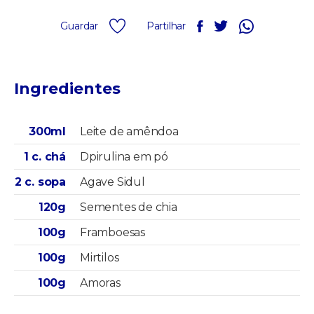
Guardar
Partilhar
Ingredientes
300ml
Leite de amêndoa
1 c. chá
Dpirulina em pó
2 c. sopa
Agave Sidul
120g
Sementes de chia
100g
Framboesas
100g
Mirtilos
100g
Amoras