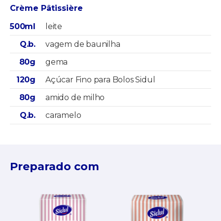
Crème Pâtissière
500ml
leite
Q.b.
vagem de baunilha
80g
gema
120g
Açúcar Fino para Bolos Sidul
80g
amido de milho
Q.b.
caramelo
Preparado com