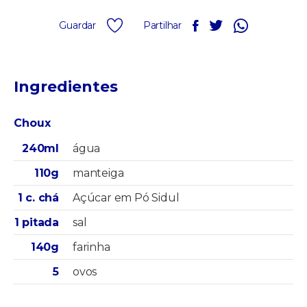
Guardar
Partilhar
Ingredientes
Choux
240ml
água
110g
manteiga
1 c. chá
Açúcar em Pó Sidul
1 pitada
sal
140g
farinha
5
ovos