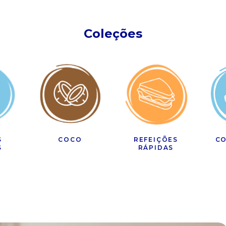
Coleções
S
COCO
REFEIÇÕES
CO
S
RÁPIDAS