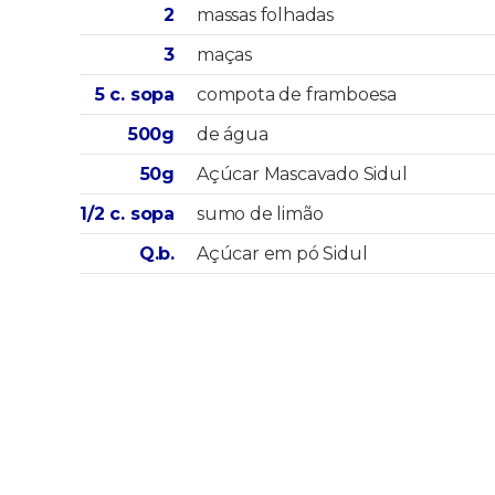
2
massas folhadas
3
maças
5 c. sopa
compota de framboesa
500g
de água
50g
Açúcar Mascavado Sidul
1/2 c. sopa
sumo de limão
Q.b.
Açúcar em pó Sidul