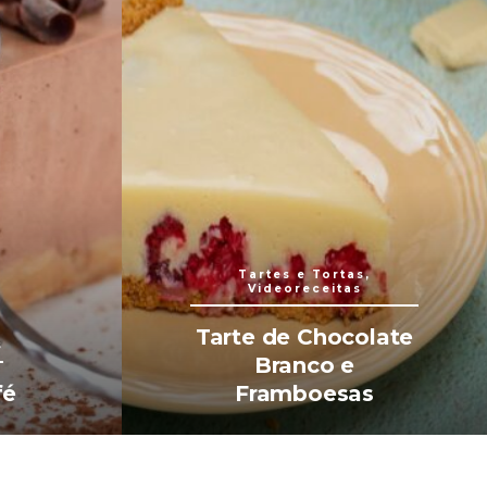
Tartes e Tortas,
Videoreceitas
Tarte de Chocolate
s
Branco e
fé
Framboesas