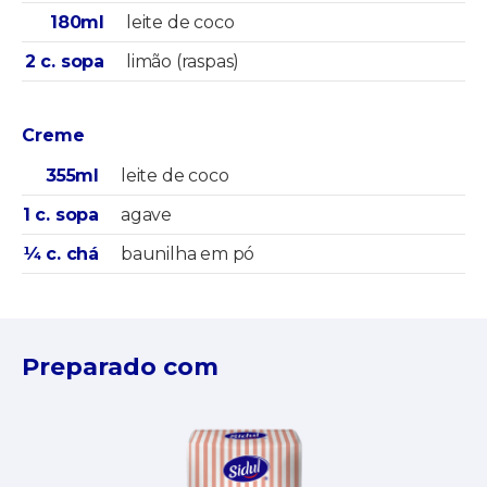
180ml
leite de coco
2 c. sopa
limão (raspas)
Creme
355ml
leite de coco
1 c. sopa
agave
¼ c. chá
baunilha em pó
Preparado com