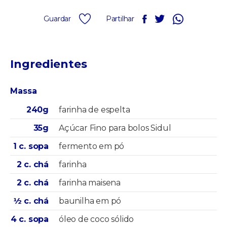
Guardar
Partilhar
Ingredientes
Massa
240g
farinha de espelta
35g
Açúcar Fino para bolos Sidul
1 c. sopa
fermento em pó
2 c. chá
farinha
2 c. chá
farinha maisena
½ c. chá
baunilha em pó
4 c. sopa
óleo de coco sólido