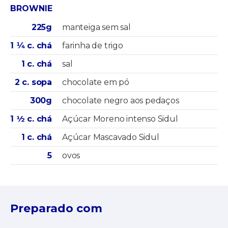
BROWNIE
225g
manteiga sem sal
1 ¼ c. chá
farinha de trigo
1 c. chá
sal
2 c. sopa
chocolate em pó
300g
chocolate negro aos pedaços
1 ½ c. chá
Açúcar Moreno intenso Sidul
1 c. chá
Açúcar Mascavado Sidul
5
ovos
Preparado com