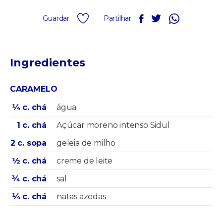
Guardar
Partilhar
Ingredientes
CARAMELO
¼ c. chá
água
1 c. chá
Açúcar moreno intenso Sidul
2 c. sopa
geleia de milho
½ c. chá
creme de leite
¾ c. chá
sal
¼ c. chá
natas azedas