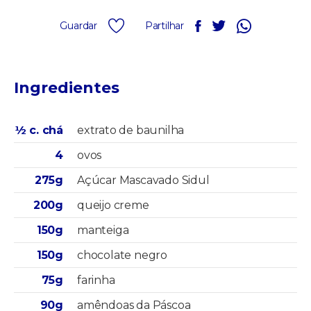
Guardar
Partilhar
Ingredientes
½ c. chá
extrato de baunilha
4
ovos
275g
Açúcar Mascavado Sidul
200g
queijo creme
150g
manteiga
150g
chocolate negro
75g
farinha
90g
amêndoas da Páscoa