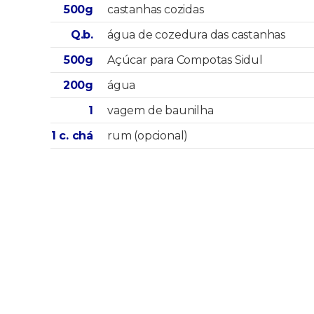
500g
castanhas cozidas
Q.b.
água de cozedura das castanhas
500g
Açúcar para Compotas Sidul
200g
água
1
vagem de baunilha
1 c. chá
rum (opcional)