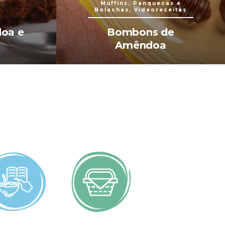
Muffins, Panquecas e
Bolachas, Videoreceitas
oa e
Bombons de
Amêndoa