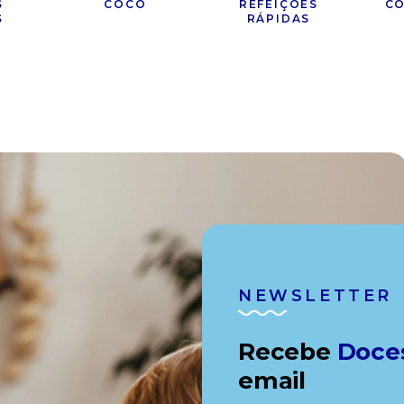
S
COCO
REFEIÇÕES
CO
S
RÁPIDAS
NEWSLETTER
Recebe
Doce
email