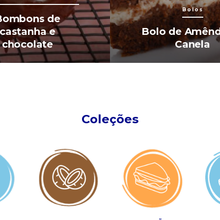
Bolos
Bombons de
castanha e
Bolo de Amênd
chocolate
Canela
Coleções