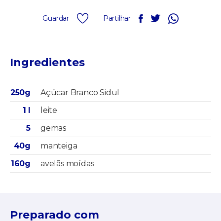
Guardar
Partilhar
Ingredientes
250g
Açúcar Branco Sidul
1 l
leite
5
gemas
40g
manteiga
160g
avelãs moídas
Preparado com