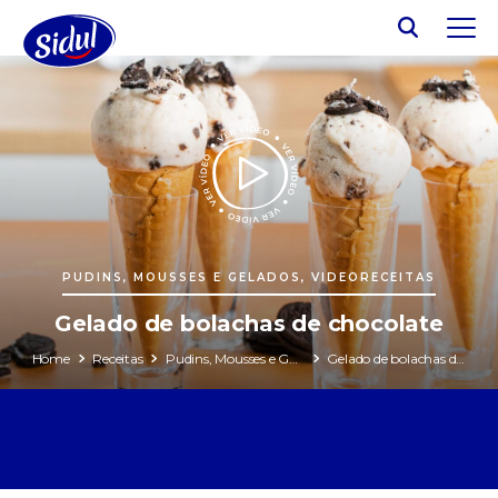
PUDINS, MOUSSES E GELADOS, VIDEORECEITAS
Gelado de bolachas de chocolate
Home
Receitas
Pudins, Mousses e Gelados
Gelado de bolachas de chocolate