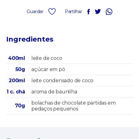
Guardar
Partilhar
Ingredientes
400ml
leite de coco
50g
açúcar em pó
200ml
leite condensado de coco
1 c. chá
aroma de baunilha
bolachas de chocolate partidas em
70g
pedaços pequenos