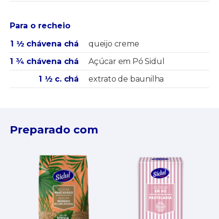
Para o recheio
1 ½ chávena chá
queijo creme
1 ¾ chávena chá
Açúcar em Pó Sidul
1 ½ c. chá
extrato de baunilha
Preparado com