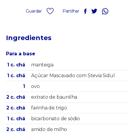
Guardar
Partilhar
Ingredientes
Para a base
1 c. chá
manteiga
1 c. chá
Açúcar Mascavado com Stevia Sidul
1
ovo
2 c. chá
extrato de baunilha
2 c. chá
farinha de trigo
1 c. chá
bicarbonato de sódio
2 c. chá
amido de milho