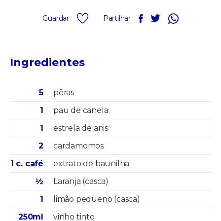
Guardar
Partilhar
Ingredientes
5
pêras
1
pau de canela
1
estrela de anis
2
cardamomos
1 c. café
extrato de baunilha
½
Laranja (casca)
1
limão pequeno (casca)
250ml
vinho tinto