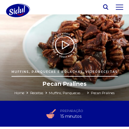
MUFFINS, PANQUECAS E BOLACHAS, VIDEORECEITAS
Pecan Pralines
Home
Receitas
Muffins, Panquecas e Bolachas
Pecan Pralines
PREPARAÇÃO
15 minutos