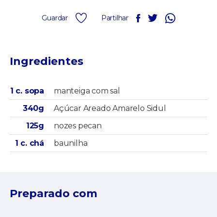
Guardar
Partilhar
Ingredientes
1 c. sopa
manteiga com sal
340g
Açúcar Areado Amarelo Sidul
125g
nozes pecan
1 c. chá
baunilha
Preparado com