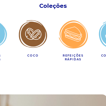
Coleções
S
COCO
REFEIÇÕES
CO
S
RÁPIDAS