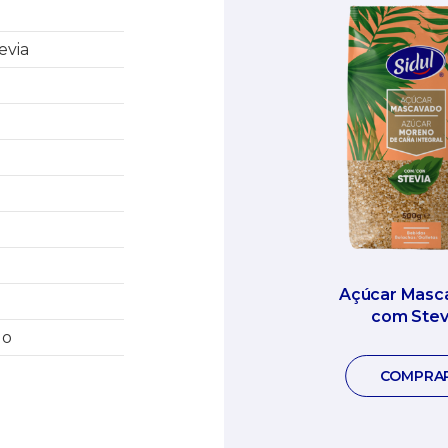
evia
Açúcar Masc
com Stev
do
COMPRA