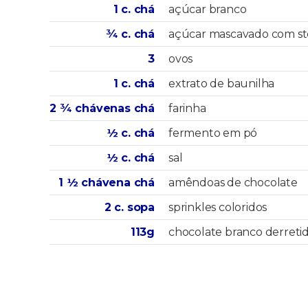
1 c. chá
açúcar branco
¾ c. chá
açúcar mascavado com st
3
ovos
1 c. chá
extrato de baunilha
2 ¾ chávenas chá
farinha
½ c. chá
fermento em pó
½ c. chá
sal
1 ½ chávena chá
amêndoas de chocolate
2 c. sopa
sprinkles coloridos
113g
chocolate branco derreti