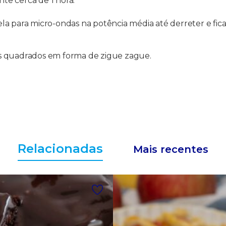
te cerca de 1 hora.
ela para micro-ondas na potência média até derreter e f
s quadrados em forma de zigue zague.
Relacionadas
Mais recentes