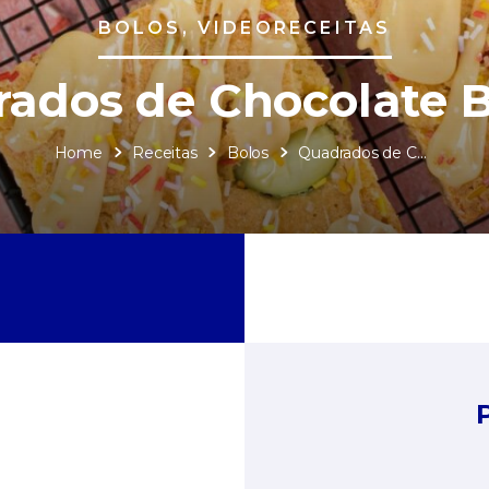
BOLOS, VIDEORECEITAS
ados de Chocolate 
Home
Receitas
Bolos
Quadrados de Chocolate Branco