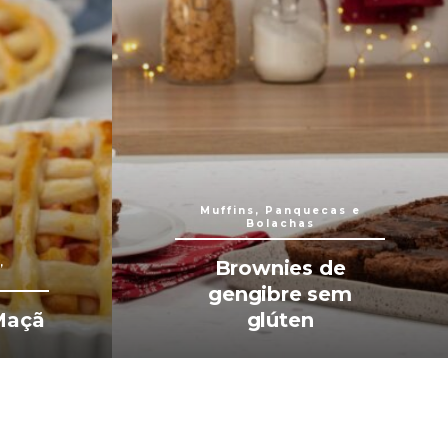
Muffins, Panquecas e
Bolachas
,
Brownies de
gengibre sem
Maçã
glúten