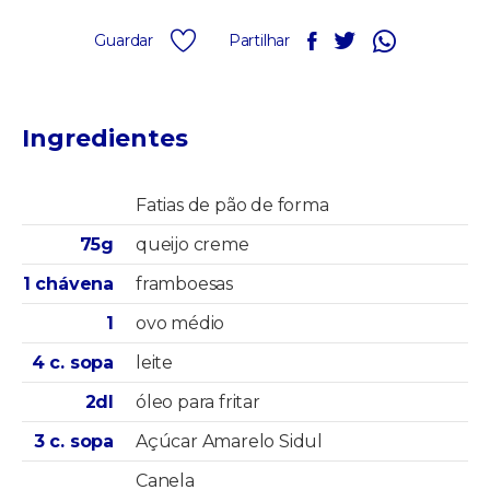
Guardar
Partilhar
Ingredientes
Fatias de pão de forma
75g
queijo creme
1 chávena
framboesas
1
ovo médio
4 c. sopa
leite
2dl
óleo para fritar
3 c. sopa
Açúcar Amarelo Sidul
Canela