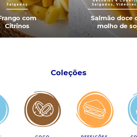
Recheios e Cobert
Salgados
Salgados, Videorec
Frango com
Salmão doce
Citrinos
molho de so
Coleções
S
COCO
REFEIÇÕES
CO