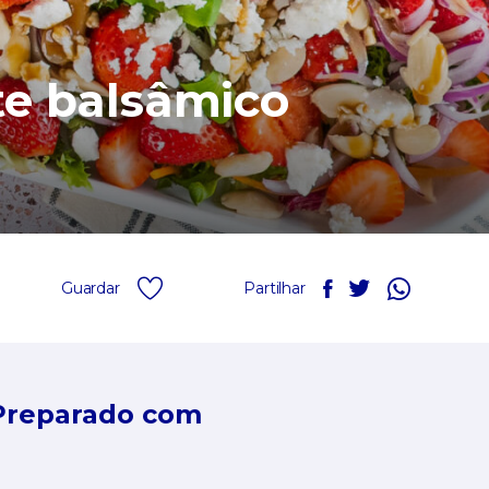
te balsâmico
Guardar
Partilhar
Preparado com