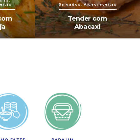
uras,
eitas
Salgados, Videoreceitas
 com
Tender com
ja
Abacaxi
MO FAZER
PARA UM