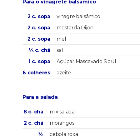
Para o vinagrete balsâmico
2 c. sopa
vinagre balsâmico
2 c. sopa
mostarda Dijon
2 c. sopa
mel
¼ c. chá
sal
1 c. sopa
Açúcar Mascavado Sidul
6 colheres
azeite
Para a salada
8 c. chá
mix salada
2 c. chá
morangos
½
cebola roxa