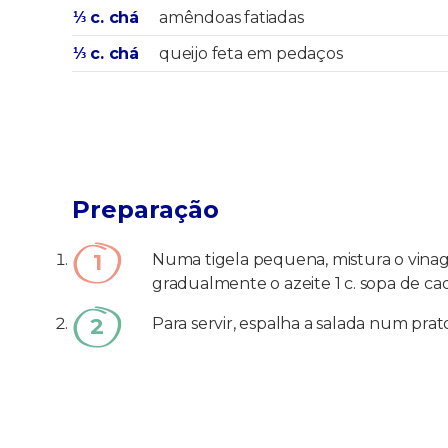
⅓ c. chá
amêndoas fatiadas
⅓ c. chá
queijo feta em pedaços
Preparação
Numa tigela pequena, mistura o vinagr
gradualmente o azeite 1 c. sopa de c
Para servir, espalha a salada num pra