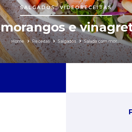
SALGADOS, VIDEORECEITAS
morangos e vinagre
Home
Receitas
Salgados
Salada com morangos e vinagrete balsâmico