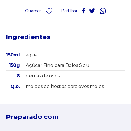
Guardar
Partilhar
Ingredientes
150ml
água
150g
Açúcar Fino para Bolos Sidul
8
gemas de ovos
Q.b.
moldes de hóstias para ovos moles
Preparado com