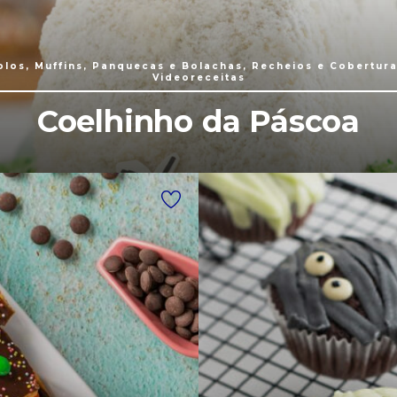
olos, Muffins, Panquecas e Bolachas, Recheios e Cobertura
Videoreceitas
Coelhinho da Páscoa