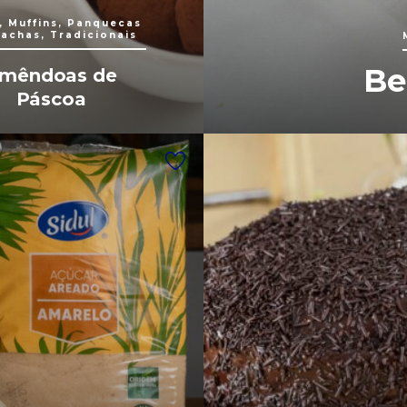
, Muffins, Panquecas
lachas, Tradicionais
Be
mêndoas de
Páscoa