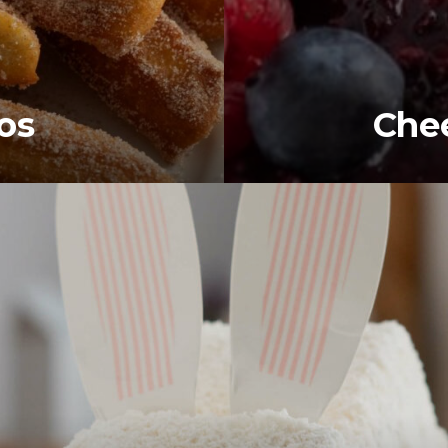
os
Che