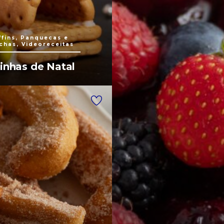
fins, Panquecas e
chas, Videoreceitas
inhas de Natal