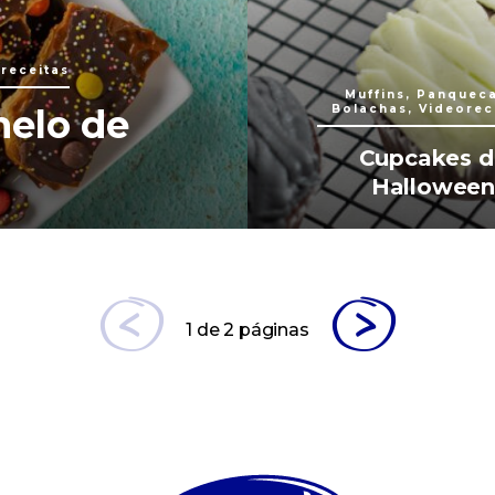
receitas
Muffins, Panquec
melo de
Bolachas, Videorec
Cupcakes d
Hallowee
1 de 2 páginas