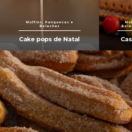
Muffins, Panquecas e
Muf
Bolachas
Bola
Cake pops de Natal
Cas