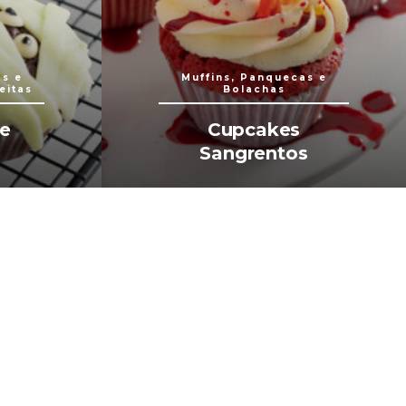
as e
Muffins, Panquecas e
eitas
Bolachas
e
Cupcakes
n
Sangrentos