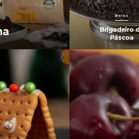
Bolos
ma
Brigadeiro 
Páscoa