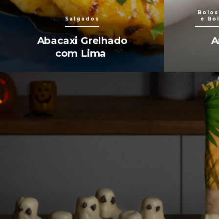
Bolos
Salgados
e Bo
Abacaxi Grelhado
A
com Lima